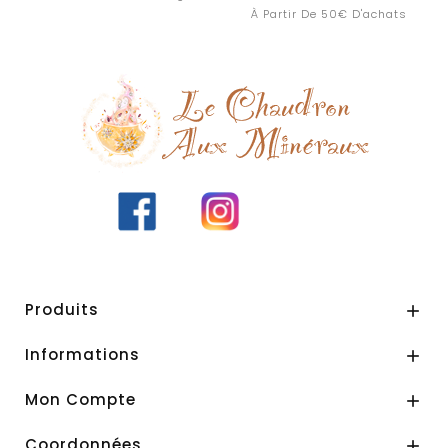
À Partir De 50€ D'achats
De 10% 
D'
Produits

Informations

Mon Compte

Coordonnées
