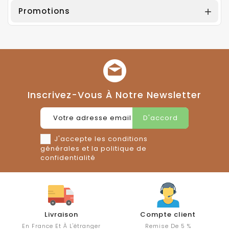
Promotions

Inscrivez-Vous À Notre Newsletter
J'accepte les conditions
générales et la politique de
confidentialité
Livraison
Compte client
Profe
ance Et À L'étranger
Remise De 5 %
Bénéficie