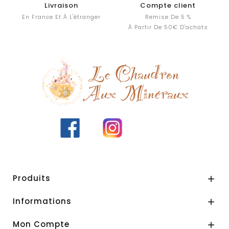
ivraison
Compte client
Professi
 Et À L'étranger
Remise De 5 %
Bénéficiez D'
À Partir De 50€ D'achats
De 10% San
D'ach
Produits

Informations

Mon Compte
