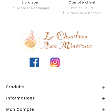
Compte client
Professionnels
anger
Remise De 5 %
Bénéficiez D'une Remise
À Partir De 50€ D'achats
De 10% Sans Minimum
D'achats
Produits

Informations

Mon Compte
